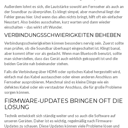
Außerdem lohnt es sich, die Lautstärke sowohl am Fernseher als auch an
der Soundbar zu überprüfen. Es klingt simpel, aber manchmal liegt der
Fehler genau hier. Und wenn das alles nichts bringt, hilft oft ein einfacher
Neustart. Also beides ausschalten, kurz warten und dann wieder
einschalten – das wirkt oft Wunder.
VERBINDUNGSSCHWIERIGKEITEN BEHEBEN
Verbindungsschwierigkeiten können besonders nervig sein. Zuerst sollte
man prüfen, ob die Soundbar überhaupt eingeschaltet ist. Klingt banal,
aber kommt öfter vor als gedacht. Wenn man Bluetooth benutzt, sollte
man sicherstellen, dass das Gerät auch wirklich gekoppelt ist und die
beiden Geräte nah beieinander stehen.
Falls die Verbindung über HDMI oder optisches Kabel hergestellt wird,
einfach mal das Kabel austauschen oder einen anderen Anschluss am
Fernseher ausprobieren. Manchmal sind es kleine Dinge wie ein
defektes Kabel oder ein verstaubter Anschluss, die für große Probleme
sorgen können.
FIRMWARE-UPDATES BRINGEN OFT DIE
LÖSUNG
Technik entwickelt sich ständig weiter und so auch die Software auf
unseren Geräten. Daher ist es wichtig, regelmäßig nach Firmware-
Updates zu schauen. Diese Updates können viele Probleme lösen und