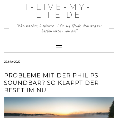
Skip
I-LIVE-MY-
to
content
LIFE.DE
"lebe, wachse, inspiriere - i-live-my-life.de, dein weg zur
besten version von dir!"
Toggle Navigation
22. May 2025
PROBLEME MIT DER PHILIPS
SOUNDBAR? SO KLAPPT DER
RESET IM NU