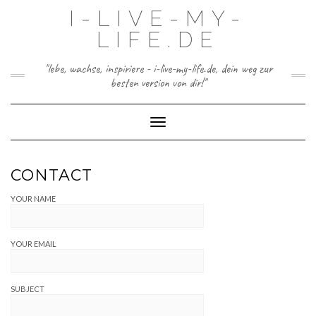
Skip
I-LIVE-MY-
to
content
LIFE.DE
"lebe, wachse, inspiriere - i-live-my-life.de, dein weg zur
besten version von dir!"
Toggle Navigation
CONTACT
YOUR NAME
YOUR EMAIL
SUBJECT