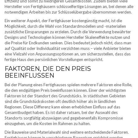
Effizienz und somit zu niedrigeren Gesamtkosten. Zudem bieten viele
Hersteller von Fertighäusern schlüsselfertige Lösungen an, bei denen alle
notwendigen Arbeiten bis zur Schlüsselübergabe übernommen werden.
Ein weiterer Aspekt, der Fertighäuser kostengünstig macht, ist die
Möglichkeit, durch die Wahl von Standardmodellen und -materialien
zusätzliche Einsparungen zu erzielen. Durch die Verwendung bewährter
Designs und Technologien können Hersteller Skaleneffekte nutzen und
die Preise für Endkunden senken. Dies bedeutet jedoch nicht, dass man
auf Qualität oder Individualität verzichten muss – viele Anbieter bieten
eine Vielzahl von Anpassungsoptionen an, um sicherzustellen, dass das
fertige Haus den persönlichen Vorstellungen entspricht.
FAKTOREN, DIE DEN PREIS
BEEINFLUSSEN
Bei der Planung eines Fertighauses spielen mehrere Faktoren eine Rolle,
die den endgültigen Preis beeinflussen können. Einer der wichtigsten
Faktoren ist der Standort des Grundstücks. In städtischen Gebieten
sind die Grundstückskosten oft deutlich höher als in ländlichen
Regionen. Diese Differenz kann einen erheblichen Einfluss auf das
Gesamtbudget haben. Es ist daher ratsam, bei der Auswahl des
Standorts sorgfältig abzuwägen und gegebenenfalls Kompromisse
einzugehen, um die Kosten im Rahmen zu halten.
Die Bauweise und Materialwahl sind weitere entscheidende Faktoren.
Fertighäuser können in verschiedenen Bauweisen errichtet werden,