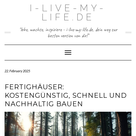
Skip
I-LIVE-MY-
to
content
LIFE.DE
"lebe, wachse, inspiriere - i-live-my-life.de, dein weg zur
besten version von dir!"
Toggle Navigation
22. February 2025
FERTIGHÄUSER:
KOSTENGÜNSTIG, SCHNELL UND
NACHHALTIG BAUEN