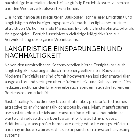
nachhaltige Materialien dazu bei, langfristig Betriebskosten zu senken
und den Wiederverkaufswert zu erhöhen.
Die Kombination aus niedrigeren Baukosten, schnellerer Errichtung und
langfristigem Wertsteigerungspotenzial macht Fertighäuser zu einer
attraktiven Option für viele Menschen. Egal ob als Erstwohnsitz oder als
Anlageobjekt – Fertighäuser bieten vielfältige Möglichkeiten zur
Verwirklichung des eigenen Wohntraums.
LANGFRISTIGE EINSPARUNGEN UND
NACHHALTIGKEIT
Neben den unmittelbaren Kostenvorteilen bieten Fertighäuser auch
langfristige Einsparungen durch ihre energieeffizienten Bauweisen.
Moderne Fertighäuser sind oft mit hochwertigen Isolationsmaterialien
ausgestattet und verfügen über effiziente Heiz- und Kühlsysteme. Dies
reduziert nicht nur den Energieverbrauch, sondern auch die laufenden
Betriebskosten erheblich.
Sustainability is another key factor that makes prefabricated homes
attractive to environmentally conscious buyers. Many manufacturers
use sustainable materials and construction methods that minimize
waste and reduce the carbon footprint of the building process.
Additionally, many prefab homes are designed to be energy-efficient
and may include features such as solar panels or rainwater harvesting
systems.