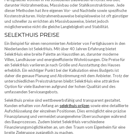
darunter Holzrahmenbau, Massivbau oder Stahlkonstruktionen. Jede
dieser Methoden hat ihre eigenen Vor- und Nachteile sowie spezifische
Kostenstrukturen. Holzrahmenbauweise beispielsweise ist oft günstiger
und schneller zu errichten als Massivbauweise, bietet jedoch
möglicherweise nicht die gleiche Langlebigkeit und Stabilität.
SELEKTHUIS PREISE
Ein Beispiel für einen renommierten Anbieter von Fertighäusern in den
Niederlanden ist SelektHuis. Mit über 40 Jahren Erfahrung bietet
SelektHuis eine breite Palette an Hausstilen an, darunter moderne
Villen, Landhäuser und energieeffiziente Wohnlösungen. Die Preise für
ein SelektHuis variieren je nach Größe und Ausstattung des Hauses
erheblich. Ein wichtiger Punkt bei der Kalkulation eines Budgets ist
daher die genaue Planung und Abstimmung mit dem Anbieter. Trotz der
unterschiedlichen Preisstrukturen bleibt SelektHuis eine attraktive
Option für viele Bauherren aufgrund der hohen Qualität und des
umfassenden Serviceangebots.
Selekthuis preise sind wettbewerbsfähig und transparent gestaltet.
Kunden erhalten von Anfang an
selekthuis prijzen
sowie eine detaillierte
Aufschlüsselung der einzelnen Positionen. Dies ermöglicht eine präzise
Finanzplanung und vermeidet unangenehme Überraschungen während
des Bauprozesses. Zudem bietet SelektHuis verschiedene
Finanzierungsmöglichkeiten an, um den Traum vom Eigenheim für eine
breite Zielgruppe zugänglich zu machen.