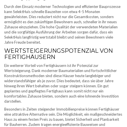
Durch den Einsatz moderner Technologien und effizienter Bauprozesse
kann SelektHuis schnelle Bauzeiten von etwa 4-5 Monaten
gewährleisten. Dies reduziert nicht nur die Gesamtkosten, sondern
ermöglicht es den zukünftigen Bewohnern auch, schneller in ihr neues
Zuhause einzuziehen. Die hohe Qualität der verwendeten Materialien
und die sorgfältige Ausführung der Arbeiten sorgen dafür, dass ein
SelektHuis langfristig wertstabil bleibt und seinen Bewohnern viele
Jahre Freude bereitet.
WERTSTEIGERUNGSPOTENZIAL VON
FERTIGHÄUSERN
Ein weiterer Vorteil von Fertighäusern ist ihr Potenzial zur
Wertsteigerung. Dank moderner Baumaterialien und fortschrittlicher
Konstruktionsmethoden sind diese Häuser heute langlebiger und
widerstandsfähiger als je zuvor. Dies bedeutet, dass sie über Jahre
hinweg ihren Wert behalten oder sogar steigern können. Ein gut
geplantes und gepflegtes Fertighaus kann somit nicht nur ein
komfortables Zuhause bieten, sondern auch eine lohnende Investition
darstellen.
Besonders in Zeiten steigender Immobilienpreise können Fertighäuser
eine attraktive Alternative sein. Die Möglichkeit, ein maßgeschneidertes
Haus zu einem festen Preis zu bauen, bietet Sicherheit und Planbarkeit
für Bauherren. Zudem tragen energieeffiziente Bauweisen und