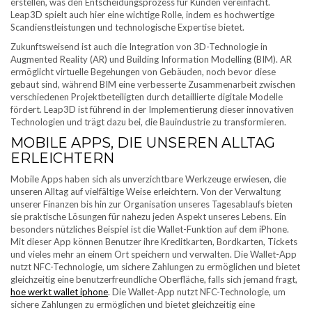
erstellen, was den Entscheidungsprozess für Kunden vereinfacht.
Leap3D spielt auch hier eine wichtige Rolle, indem es hochwertige
Scandienstleistungen und technologische Expertise bietet.
Zukunftsweisend ist auch die Integration von 3D-Technologie in
Augmented Reality (AR) und Building Information Modelling (BIM). AR
ermöglicht virtuelle Begehungen von Gebäuden, noch bevor diese
gebaut sind, während BIM eine verbesserte Zusammenarbeit zwischen
verschiedenen Projektbeteiligten durch detaillierte digitale Modelle
fördert. Leap3D ist führend in der Implementierung dieser innovativen
Technologien und trägt dazu bei, die Bauindustrie zu transformieren.
MOBILE APPS, DIE UNSEREN ALLTAG
ERLEICHTERN
Mobile Apps haben sich als unverzichtbare Werkzeuge erwiesen, die
unseren Alltag auf vielfältige Weise erleichtern. Von der Verwaltung
unserer Finanzen bis hin zur Organisation unseres Tagesablaufs bieten
sie praktische Lösungen für nahezu jeden Aspekt unseres Lebens. Ein
besonders nützliches Beispiel ist die Wallet-Funktion auf dem iPhone.
Mit dieser App können Benutzer ihre Kreditkarten, Bordkarten, Tickets
und vieles mehr an einem Ort speichern und verwalten. Die Wallet-App
nutzt NFC-Technologie, um sichere Zahlungen zu ermöglichen und bietet
gleichzeitig eine benutzerfreundliche Oberfläche, falls sich jemand fragt,
hoe werkt wallet iphone
. Die Wallet-App nutzt NFC-Technologie, um
sichere Zahlungen zu ermöglichen und bietet gleichzeitig eine