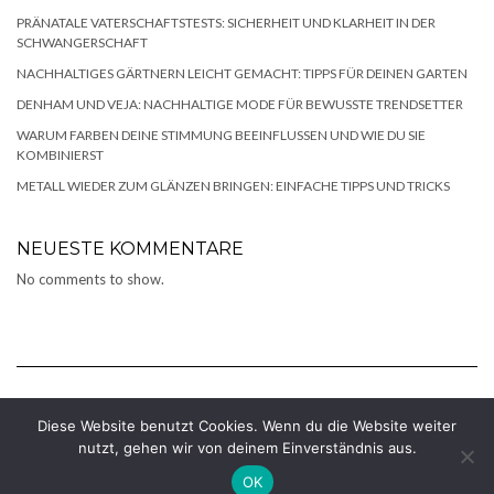
PRÄNATALE VATERSCHAFTSTESTS: SICHERHEIT UND KLARHEIT IN DER
SCHWANGERSCHAFT
NACHHALTIGES GÄRTNERN LEICHT GEMACHT: TIPPS FÜR DEINEN GARTEN
DENHAM UND VEJA: NACHHALTIGE MODE FÜR BEWUSSTE TRENDSETTER
WARUM FARBEN DEINE STIMMUNG BEEINFLUSSEN UND WIE DU SIE
KOMBINIERST
METALL WIEDER ZUM GLÄNZEN BRINGEN: EINFACHE TIPPS UND TRICKS
NEUESTE KOMMENTARE
No comments to show.
Diese Website benutzt Cookies. Wenn du die Website weiter
nutzt, gehen wir von deinem Einverständnis aus.
Copyright © 2026
Kale
Kale
by LyraThemes.com.
OK