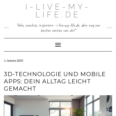
Skip
I-LIVE-MY-
to
content
LIFE.DE
"lebe, wachse, inspiriere - i-live-my-life.de, dein weg zur
besten version von dir!"
Toggle Navigation
1. January 2025
3D-TECHNOLOGIE UND MOBILE
APPS: DEIN ALLTAG LEICHT
GEMACHT