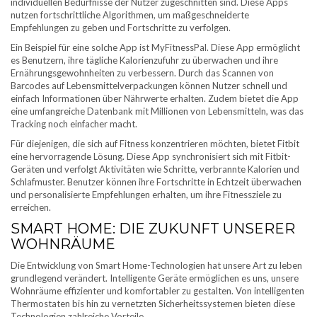
individuellen Bedürfnisse der Nutzer zugeschnitten sind. Diese Apps
nutzen fortschrittliche Algorithmen, um maßgeschneiderte
Empfehlungen zu geben und Fortschritte zu verfolgen.
Ein Beispiel für eine solche App ist MyFitnessPal. Diese App ermöglicht
es Benutzern, ihre tägliche Kalorienzufuhr zu überwachen und ihre
Ernährungsgewohnheiten zu verbessern. Durch das Scannen von
Barcodes auf Lebensmittelverpackungen können Nutzer schnell und
einfach Informationen über Nährwerte erhalten. Zudem bietet die App
eine umfangreiche Datenbank mit Millionen von Lebensmitteln, was das
Tracking noch einfacher macht.
Für diejenigen, die sich auf Fitness konzentrieren möchten, bietet Fitbit
eine hervorragende Lösung. Diese App synchronisiert sich mit Fitbit-
Geräten und verfolgt Aktivitäten wie Schritte, verbrannte Kalorien und
Schlafmuster. Benutzer können ihre Fortschritte in Echtzeit überwachen
und personalisierte Empfehlungen erhalten, um ihre Fitnessziele zu
erreichen.
SMART HOME: DIE ZUKUNFT UNSERER
WOHNRÄUME
Die Entwicklung von Smart Home-Technologien hat unsere Art zu leben
grundlegend verändert. Intelligente Geräte ermöglichen es uns, unsere
Wohnräume effizienter und komfortabler zu gestalten. Von intelligenten
Thermostaten bis hin zu vernetzten Sicherheitssystemen bieten diese
Technologien zahlreiche Vorteile.